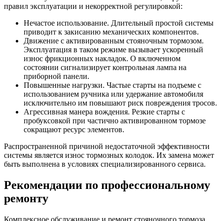
правил эксплуатации и некорректной регулировкой:
Чип-тюнинг двигателя Вольво фирменными прошивками
Нечастое использование. Длительный простой системы
приводит к закисанию механических компонентов.
Установка графических (TFT) панелей для Вольво под ключ
Движение с активированным стояночным тормозом.
Эксплуатация в таком режиме вызывает ускоренный
Отключение автонейтрали на автомобиле Вольво
износ фрикционных накладок. О включенном
состоянии сигнализирует контрольная лампа на
Активация ограничителя (лимитера) скорости Вольво
приборной панели.
Повышенные нагрузки. Частые старты на подъеме с
Дистанционный запуск двигателя Вольво или Webasto штатным
использованием ручника или удержание автомобиля
ключом – с 2012 модельного года
исключительно им повышают риск повреждения тросов.
Агрессивная манера вождения. Резкие старты с
пробуксовкой при частично активированном тормозе
Прошивка блоков Вольво
сокращают ресурс элементов.
Решаем проблему с работой Volvo on Call на Android
Распространенной причиной недостаточной эффективности
системы является износ тормозных колодок. Их замена может
Решение проблемы с ошибкой ECM-P155168 по форсункам
быть выполнена в условиях специализированного сервиса.
Устраняем ошибку ECM-P200000
Рекомендации по профессиональному
Программирование ключа Вольво (Volvo)
ремонту
Замена заднего сальника коленвала Вольво
Комплексное обслуживание и ремонт стояночного тормоза