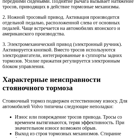
передними сиденьями. Поднятие рычага вызывает натяжение
Замена свечей накаливания на дизеле Вольво
тросов, приводящих в действие тормозные механизмы.
2. Ножной тросовый привод. Активация производится
Замена сальника распредвала Вольво
отдельной педалью, расположенной слева от основных
педалей. Чаще встречается на автомобилях японского и
Замена сальника привода Вольво
американского производства.
Замена сальника коленвала Вольво
3. Электромеханический привод (электронный ручник).
Активируется кнопкой. Вместо тросов используются
Замена ремня ГРМ Вольво
электродвигатели, интегрированные в суппорты задних
тормозов. Усилие прижатия регулируется электронным
Замена распредвала автомобиля Вольво
блоком управления.
Замена радиатора системы охлаждения Вольво
Характерные неисправности
стояночного тормоза
Замена прокладок свечных колодцев Вольво
Замена прокладки клапанной крышки Вольво
Стояночный тормоз подвержен естественному износу. Для
автомобилей Volvo типичны следующие неполадки:
Замена прокладки ГБЦ на Вольво
Износ или повреждение тросов привода. Тросы со
временем вытягиваются, теряя эффективность. При
Замена поршневых колец двигателя Вольво
значительном износе возможен обрыв.
Выход из строя тормозных механизмов. Стирание
Замена поршневой группы автомобиля Вольво