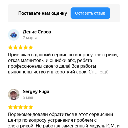
Прошивка блока SRS airbag Вольво
Прошивка блока TCM Вольво
Прошивка блока BCM Вольво
Прошивка блока CEM Volvo
Сход-развал автомобиля Вольво
Смазка, ремонт петель и замков Вольво
Сброс межсервисного интервала автомобиля Вольво
Регулировка фар Вольво разных моделей
Промывка топливных форсунок Volvo
Промывка топливной системы дизеля Вольво
Промывка топливной системы автомобиля Volvo
Промывка системы охлаждения автомобиля Volvo