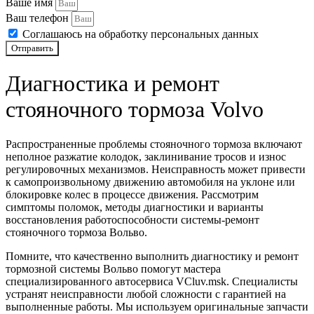
Ваше имя
Ремонт блока цилиндров двигателя автомобиля Volvo
Ваш телефон
Соглашаюсь на обработку персональных данных
Ремонт актуатора турбины Вольво
Отправить
Промывка систем автомобиля Volvo
Диагностика и ремонт
Капитальный ремонт двигателя Вольво
стояночного тормоза Volvo
Защита картера двигателя Вольво
Распространенные проблемы стояночного тормоза включают
Прошивка брелоков и восстановление ключа Вольво
неполное разжатие колодок, заклинивание тросов и износ
регулировочных механизмов. Неисправность может привести
Ремонт пневмоподвески Вольво и системы активного шасси
к самопроизвольному движению автомобиля на уклоне или
блокировке колес в процессе движения. Рассмотрим
Отключение EGR, заднего датчика кислорода/лямбда зонда для
симптомы поломок, методы диагностики и варианты
Вольво
восстановления работоспособности системы-ремонт
стояночного тормоза Вольво.
Чип-тюнинг Евро-2 автомобиля Вольво
Помните, что качественно выполнить диагностику и ремонт
тормозной системы Вольво помогут мастера
Ремонт приборной панели Вольво
специализированного автосервиса VCluv.msk. Специалисты
устранят неисправности любой сложности с гарантией на
Ремонт блока управления люком и панорамной крышей Вольво
выполненные работы. Мы используем оригинальные запчасти