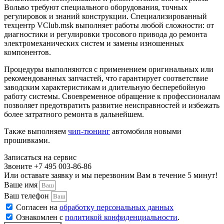
Вольво требуют специального оборудования, точных
Замена заднего сайлентблока автомобиля Вольво
регулировок и знаний конструкции. Специализированный
техцентр VClub.msk выполняет работы любой сложности: от
Замена двигателя
диагностики и регулировки тросового привода до ремонта
электромеханических систем и замены изношенных
Замена головки блока цилиндров (ГЕЦ)
компонентов.
Процедуры выполняются с применением оригинальных или
Замена гидрокомпенсаторов автомобиля Вольво
рекомендованных запчастей, что гарантирует соответствие
заводским характеристикам и длительную бесперебойную
Замена вкладышей коленвала Вольво (Volvo) в Москве
работу системы. Своевременное обращение к профессионалам
позволяет предотвратить развитие неисправностей и избежать
Диагностика турбины двигателя Вольво
более затратного ремонта в дальнейшем.
Диагностика двигателя Вольво (Volvo) в Москве
Также выполняем
чип-тюнинг
автомобиля новыми
прошивками.
Отключение системы Start/Stop Вольво
Записаться на сервис
Активация штатной навигации Вольво с пробками (TMC) и
Звоните +7 495 003-86-86
отображением информации на приборной панели
Или оставьте заявку и мы перезвоним Вам в течение 5 минут!
Ваше имя
Ваш телефон
Согласен на
обработку персональных данных
Ознакомлен с
политикой конфиденциальности
.