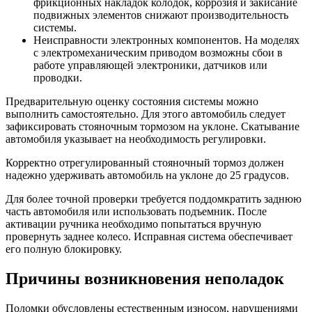
фрикционных накладок колодок, коррозия и закисание
подвижных элементов снижают производительность
Замена подушек двигателя Вольво
системы.
Неисправности электронных компонентов. На моделях
Замена поддона картера двигателя Вольво
с электромеханическим приводом возможны сбои в
работе управляющей электроники, датчиков или
Замена переднего сальника коленвала Вольво
проводки.
Замена опор (подушек) двигателя Вольво
Предварительную оценку состояния системы можно
выполнить самостоятельно. Для этого автомобиль следует
Замена ремня ГРМ Вольво
зафиксировать стояночным тормозом на уклоне. Скатывание
автомобиля указывает на необходимость регулировки.
Замена коленчатого вала двигателя автомобиля Volvo
Корректно отрегулированный стояночный тормоз должен
надежно удерживать автомобиль на уклоне до 25 градусов.
Замена клапанов двигателя Вольво с притиркой
Для более точной проверки требуется поддомкратить заднюю
Замена клапанной крышки автомобиля Вольво
часть автомобиля или использовать подъемник. После
активации ручника необходимо попытаться вручную
Замена вентиляции ДВС на Вольво
провернуть заднее колесо. Исправная система обеспечивает
его полную блокировку.
Перевод параметров автомобиля Вольво в европейский стандарт
Причины возникновения неполадок
Активация круиз-контроля Volvo
Поломки обусловлены естественным износом, нарушениями
Отключение датчика контроля АКБ Вольво