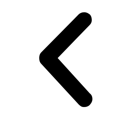
Замена фильтра АКПП автомобиля Volvo
Замена топливного фильтра автомобиля Volvo
Замена системы вентиляции картерных газов автомобиля Volvo
Замена свечей зажигания автомобиля Volvo
Замена салонного фильтра автомобиля Volvo
Замена сажевого фильтра автомобиля Volvo
Замена ролика натяжителя приводного ремня автомобиля Volvo
Замена ремня ГРМ автомобиля Volvo
Замена прокладки поддона двигателя автомобиля Volvo
Замена приводного ремня автомобиля Volvo
Замена помпы водяного насоса автомобиля Volvo
Замена масляного фильтра автомобиля Volvo