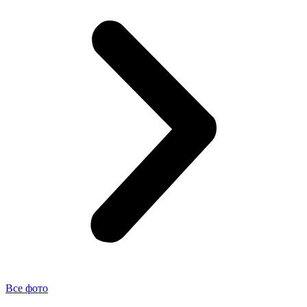
Ремонт предпускового подогревателя Вольво
Диагностика полного привода автомобиля Вольво
Диагностика и ремонт электрики автомобиля Volvo
Диагностика авто Вольво перед покупкой
Замена радиатора кондиционера автомобиля Volvo
Замена радиатора ДВС автомобиля Volvo
Промывка радиатора с разбором автомобиля Volvo
Замена рулевых реек автомобиля Volvo
Сход-развал автомобиля Volvo
Ремонт задних редукторов автомобиля Volvo
Замена рулевых наконечников автомобиля Volvo
Все фото
Ремонт АКПП автомобиля Volvo