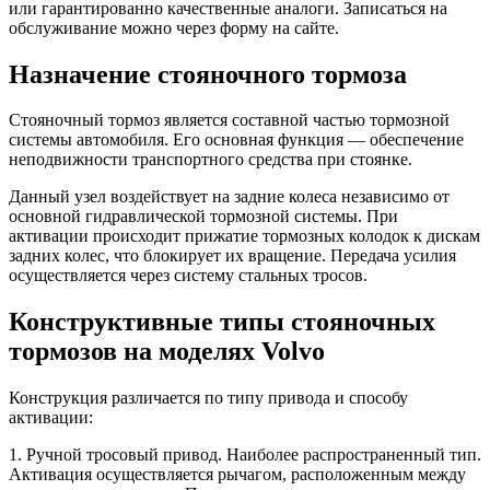
или гарантированно качественные аналоги. Записаться на
Ремонт центрального замка, системы централизованного запирания
обслуживание можно через форму на сайте.
автомобиля Вольво
Назначение стояночного тормоза
Ремонт блока управления вентилятором охлаждения двигателя
Вольво
Стояночный тормоз является составной частью тормозной
Ремонт блока управления и насоса Haldex Вольво
системы автомобиля. Его основная функция — обеспечение
неподвижности транспортного средства при стоянке.
Диагностика и ремонт системы полного привода Вольво
Данный узел воздействует на задние колеса независимо от
основной гидравлической тормозной системы. При
Ремонт электронных блоков ABS Вольво
активации происходит прижатие тормозных колодок к дискам
задних колес, что блокирует их вращение. Передача усилия
Диагностика систем ABS и DSTC Вольво
осуществляется через систему стальных тросов.
Поиск утечки тока, произвольный разряд аккумулятора Вольво
Конструктивные типы стояночных
Клонирование, прошивка и ремонт блоков управления Вольво
тормозов на моделях Volvo
Диагностика CAN шины для Вольво
Конструкция различается по типу привода и способу
активации:
Диагностика, ремонт проводки Вольво
1. Ручной тросовый привод. Наиболее распространенный тип.
Замена турбины двигателя Вольво
Активация осуществляется рычагом, расположенным между