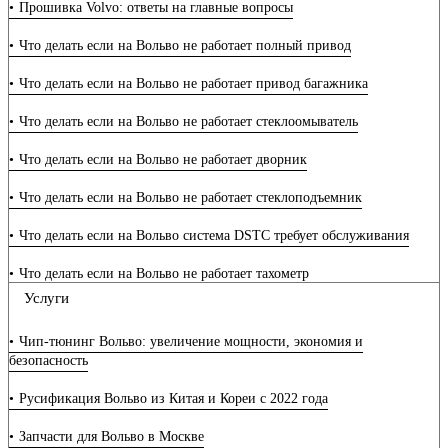
Прошивка Volvo: ответы на главные вопросы
Что делать если на Вольво не работает полный привод
Что делать если на Вольво не работает привод багажника
Что делать если на Вольво не работает стеклоомыватель
Что делать если на Вольво не работает дворник
Что делать если на Вольво не работает стеклоподъемник
Что делать если на Вольво система DSTC требует обслуживания
Что делать если на Вольво не работает тахометр
Услуги
Что делать если на Вольво не работает уровень топлива
Чип-тюнинг Вольво: увеличение мощности, экономия и
Что делать если на Вольво не работает панель приборов
безопасность
Что делать если на Вольво не работают стрелки спидометра
Русификация Вольво из Китая и Кореи с 2022 года
Что делать если на Вольво нет управления подогревателем
Запчасти для Вольво в Москве
кислородного датчика или лямбда зонда