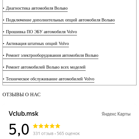
Диагностика автомобиля Вольво
Что делать если на Вольво селектор АКПП требует обслуживания
Подключение дополнительных опций автомобиля Вольво
Установка сидений с вентиляцией на Volvo
Прошивка ПО ЭБУ автомобиля Volvo
Установка активного круиз-контроля Вольво
Активация штатных опций Volvo
Установка системы бесключевого доступа на Вольво
Ремонт электрооборудования автомобиля Вольво
Установка камеры заднего вида на Вольво
Ремонт автомобилей Вольво всех моделей
Все что нужно знать про регламент ТО Вольво
Техническое обслуживание автомобилей Volvo
5 простых правил по замене масла в двигателе Вольво
Когда пора менять ремень ГРМ на Вольво
ОТЗЫВЫ О НАС
Почему Вольво гудит?! ТОП 7 причин шума
Прошивка блока DEM (управление Haldex) автомобиля Volvo
Прошивка блока REM (задний электронный модуль) автомобиля
Volvo