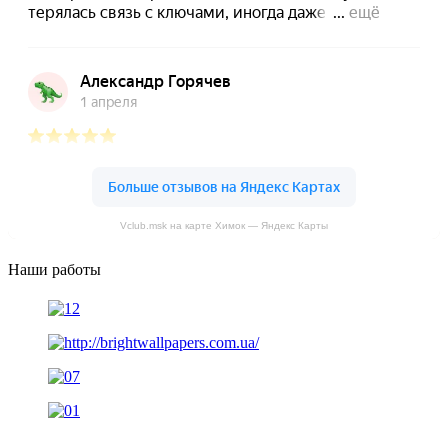
Промывка радиаторов автомобиля Volvo
Проверка уровня жидкостей автомобиля Volvo
Проверка аккумуляторной батареи авто Volvo
Чистка клапана ЕГР автомобиля Volvo
Чистка испарителя кондиционера автомобиля Volvo
Чистка ЕГР автомобиля Volvo
Vclub.msk на карте Химок — Яндекс Карты
Чистка дроссельной заслонки автомобиля Volvo
Наши работы
Чистка автомобильного кондиционера Вольво
Зарядка АКБ автомобиля Volvo
Замена цепи ГРМ автомобиля Volvo
3амена фильтров автомобиля Volvo