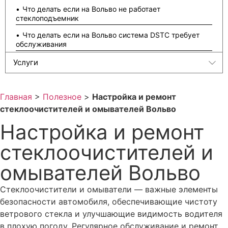
Что делать если на Вольво не работает
стеклоподъемник
Что делать если на Вольво система DSTC требует
обслуживания
Что делать если на Вольво не работает тахометр
Услуги
Что делать если на Вольво не работает уровень
топлива
Главная
>
Полезное
>
Настройка и ремонт
Что делать если на Вольво не работает панель
стеклоочистителей и омывателей Вольво
приборов
Настройка и ремонт
Что делать если на Вольво не работают стрелки
спидометра
стеклоочистителей и
Что делать если на Вольво нет управления
подогревателем кислородного датчика или лямбда
омывателей Вольво
зонда
Стеклоочистители и омыватели — важные элементы
Что делать если на Вольво селектор АКПП требует
обслуживания
безопасности автомобиля, обеспечивающие чистоту
ветрового стекла и улучшающие видимость водителя
Установка сидений с вентиляцией на Volvo
в плохую погоду. Регулярное обслуживание и ремонт