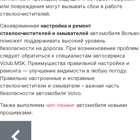
автомобиля Volvo
или повреждения могут вызывать сбои в работе
стеклоочистителей.
Замена ремня ГРМ автомобиля Volvo
Замена прокладки поддона двигателя автомобиля
Своевременная
настройка и ремонт
Volvo
стеклоочистителей и омывателей
автомобиля Вольво
Замена приводного ремня автомобиля Volvo
поможет поддерживать высокий уровень
безопасности на дорогах. При возникновении проблем
Замена помпы водяного насоса автомобиля Volvo
следует обратиться к специалистам автосервиса
Замена масляного фильтра автомобиля Volvo
Vclub.MSK. Преимущества правильной настройки и
ремонта — улучшение видимости в любую погоду.
Ремонт предпускового подогревателя Вольво
Правильно настроенные и исправные
Диагностика полного привода автомобиля Вольво
стеклоочистители и омыватели – важная часть
Диагностика и ремонт электрики автомобиля Volvo
безопасности автомобиля Volvo.
Диагностика авто Вольво перед покупкой
Также выполняем
чип-тюнинг
автомобиля новыми
Замена радиатора кондиционера автомобиля Volvo
прошивками.
Замена радиатора ДВС автомобиля Volvo
Промывка радиатора с разбором автомобиля Volvo