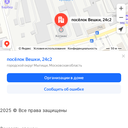
Диагностика CAN шины для Вольво
Диагностика, ремонт проводки Вольво
Замена турбины двигателя Вольво
Замена свечей накаливания на дизеле Вольво
Замена сальника распредвала Вольво
Замена сальника привода Вольво
Замена сальника коленвала Вольво
Замена ремня ГРМ Вольво
Замена распредвала автомобиля Вольво
Замена радиатора системы охлаждения Вольво
Замена прокладок свечных колодцев Вольво
Замена прокладки клапанной крышки Вольво
2025 © Все права защищены
Замена прокладки ГБЦ на Вольво
Замена поршневых колец двигателя Вольво