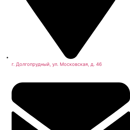
Настройка и ремонт стеклоочистителей и
омывателей Вольво
Ремонт или замена предохранителей автомобиля
Volvo
Ремонт или замена проводки автомобиля Вольво
Замена ламп освещения автомобиля Volvo
Диагностика всех электрических систем автомобиля
Volvo
г. Долгопрудный, ул. Московская, д. 46
Ремонт турбин автомобиля Volvo
Ремонт топливной системы Вольво
Ремонт топливной аппаратуры дизельных двигателей
Вольво
Ремонт системы охлаждения двигателя Volvo
Ремонт радиатора охлаждения Вольво
Ремонт предпускового обогревателя автомобиля