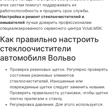
Установка активного круиз-контроля Вольво
этих систем помогут поддерживать их
работоспособность и продлить срок службы.
Установка системы бесключевого доступа на Вольво
Настройка и ремонт стеклоочистителей и
Установка камеры заднего вида на Вольво
омывателей
лучше доверить профессионалам
Все что нужно знать про регламент ТО Вольво
специализированного сервисного центра Vclub.MSK.
5 простых правил по замене масла в двигателе
Как правильно настроить
Вольво
стеклоочистители
Когда пора менять ремень ГРМ на Вольво
автомобиля Вольво
Почему Вольво гудит?! ТОП 7 причин шума
Прошивка блока DEM (управление Haldex)
автомобиля Volvo
Проверка резиновых щеток. Регулярно проверять
состояние резиновых элементов
Прошивка блока REM (задний электронный модуль)
автомобиля Volvo
стеклоочистителей. Изношенные или
поврежденные щетки следует заменить новыми.
Прошивка блока SRS airbag Вольво
Проверить правильность установки, чтобы щетки
Прошивка блока TCM Вольво
плотно прилегали к стеклу.
Регулировка давления. Для этого используется
Прошивка блока BCM Вольво