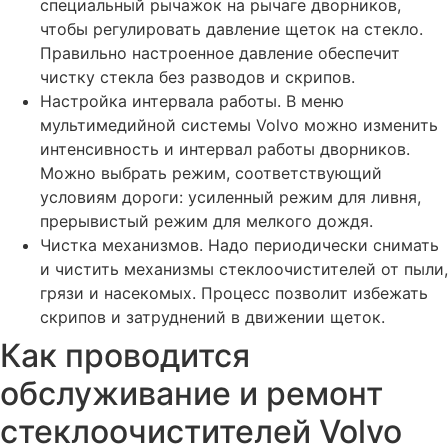
специальный рычажок на рычаге дворников,
Прошивка блока CEM Volvo
чтобы регулировать давление щеток на стекло.
Сход-развал автомобиля Вольво
Правильно настроенное давление обеспечит
чистку стекла без разводов и скрипов.
Смазка, ремонт петель и замков Вольво
Настройка интервала работы. В меню
Сброс межсервисного интервала автомобиля Вольво
мультимедийной системы Volvo можно изменить
Регулировка фар Вольво разных моделей
интенсивность и интервал работы дворников.
Можно выбрать режим, соответствующий
Промывка топливных форсунок Volvo
условиям дороги: усиленный режим для ливня,
Промывка топливной системы дизеля Вольво
прерывистый режим для мелкого дождя.
Чистка механизмов. Надо периодически снимать
Промывка топливной системы автомобиля Volvo
и чистить механизмы стеклоочистителей от пыли,
Промывка системы охлаждения автомобиля Volvo
грязи и насекомых. Процесс позволит избежать
Промывка радиаторов автомобиля Volvo
скрипов и затруднений в движении щеток.
Проверка уровня жидкостей автомобиля Volvo
Как проводится
Проверка аккумуляторной батареи авто Volvo
обслуживание и ремонт
Чистка клапана ЕГР автомобиля Volvo
стеклоочистителей Volvo
Чистка испарителя кондиционера автомобиля Volvo