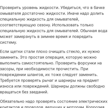
Чистка ЕГР автомобиля Volvo
Проверить уровень жидкости. Убедиться, что в бачке
омывателя достаточно жидкости. Иначе надо долить
Чистка дроссельной заслонки автомобиля Volvo
специальную жидкость для омывателей,
Чистка автомобильного кондиционера Вольво
соответствующую сезону. Использовать только
специальную жидкость для омывателей. Обычная вода
Зарядка АКБ автомобиля Volvo
может замерзнуть в зимнее время и повредить
Замена цепи ГРМ автомобиля Volvo
систему.
3амена фильтров автомобиля Volvo
Если щетки стали плохо очищать стекло, их нужно
Замена фильтра АКПП автомобиля Volvo
заменить. Это простая операция, которую можно
Замена топливного фильтра автомобиля Volvo
выполнить самостоятельно. Проверить форсунки на
засоры, при необходимости прочистить. При
Замена системы вентиляции картерных газов
повреждении шлангов, их тоже следует заменить.
автомобиля Volvo
Требуется проверять рычаг и шарниры на предмет
Замена свечей зажигания автомобиля Volvo
износа или повреждений. Шарниры должны свободно
Замена салонного фильтра автомобиля Volvo
вращаться без заеданий.
Замена сажевого фильтра автомобиля Volvo
Обязательно надо проверять состояние электрических
Замена ролика натяжителя приводного ремня
контактов и проводов, ведущих к моторам. Коррозия