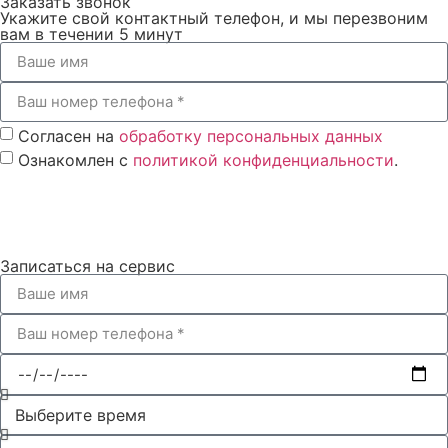
Заказать звонок
Укажите свой контактный телефон, и мы перезвоним
Замена поршневой группы автомобиля Вольво
вам в течении 5 минут
Замена подушек двигателя Вольво
Замена поддона картера двигателя Вольво
Замена переднего сальника коленвала Вольво
Согласен на
обработку персональных данных
Замена опор (подушек) двигателя Вольво
Ознакомлен с
политикой конфиденциальности
.
Замена ремня ГРМ Вольво
Перезвоните мне
Замена коленчатого вала двигателя автомобиля
Volvo
Записаться на сервис
Замена клапанов двигателя Вольво с притиркой
Замена клапанной крышки автомобиля Вольво
Замена вентиляции ДВС на Вольво
Перевод параметров автомобиля Вольво в
европейский стандарт
Активация круиз-контроля Volvo