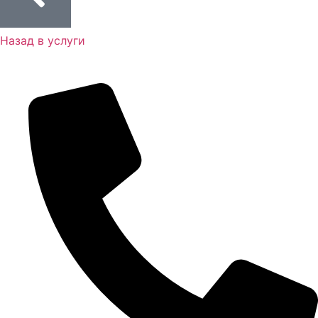
Замена рулевых реек автомобиля Volvo
Сход-развал автомобиля Volvo
Назад в услуги
Ремонт задних редукторов автомобиля Volvo
Замена рулевых наконечников автомобиля Volvo
Ремонт АКПП автомобиля Volvo
Замена масляного насоса автомобиля Volvo
Замена масла коробки робот автомобиля Volvo
Замена масла и масляного фильтра автомобиля
Volvo
Замена масла в редукторе автомобиля Volvo
Замена масла в раздаточной коробке автомобиля
Volvo
Замена масла в муфте Халдекс автомобиля Volvo
Замена масла в МКПП автомобиля Volvo
Замена масла в коробке Powershift автомобиля Volvo