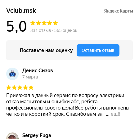
Что делать если на Вольво не работают стрелки
спидометра
Что делать если на Вольво нет управления
подогревателем кислородного датчика или лямбда зонда
Что делать если на Вольво селектор АКПП требует
обслуживания
Установка сидений с вентиляцией на Volvo
Установка активного круиз-контроля Вольво
Установка системы бесключевого доступа на Вольво
Установка камеры заднего вида на Вольво
Все что нужно знать про регламент ТО Вольво
5 простых правил по замене масла в двигателе Вольво
Когда пора менять ремень ГРМ на Вольво
Почему Вольво гудит?! ТОП 7 причин шума
Прошивка блока DEM (управление Haldex) автомобиля
Volvo