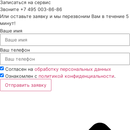
Записаться на сервис
Замена заднего сальника коленвала Вольво
Звоните +7 495 003-86-86
Замена заднего сайлентблока автомобиля Вольво
Или оставьте заявку и мы перезвоним Вам в течение 5
минут!
Замена двигателя
Ваше имя
Замена головки блока цилиндров (ГЕЦ)
Замена гидрокомпенсаторов автомобиля Вольво
Ваш телефон
Замена вкладышей коленвала Вольво (Volvo) в Москве
Диагностика турбины двигателя Вольво
Согласен на
обработку персональных данных
Диагностика двигателя Вольво (Volvo) в Москве
Ознакомлен с
политикой конфиденциальности
.
Отключение системы Start/Stop Вольво
Отправить заявку
Активация штатной навигации Вольво с пробками (TMC)
и отображением информации на приборной панели