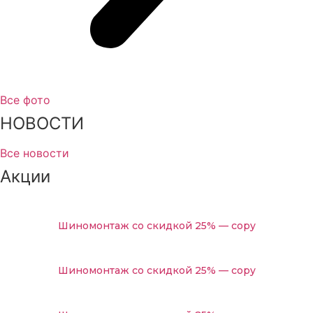
Диагностика авто Вольво перед покупкой
Замена радиатора кондиционера автомобиля Volvo
Замена радиатора ДВС автомобиля Volvo
Промывка радиатора с разбором автомобиля Volvo
Все фото
Замена рулевых реек автомобиля Volvo
НОВОСТИ
Сход-развал автомобиля Volvo
Все новости
Ремонт задних редукторов автомобиля Volvo
Акции
Замена рулевых наконечников автомобиля Volvo
Ремонт АКПП автомобиля Volvo
Замена масляного насоса автомобиля Volvo
Шиномонтаж со скидкой 25% — copy
Замена масла коробки робот автомобиля Volvo
Шиномонтаж со скидкой 25% — copy
Замена масла и масляного фильтра автомобиля Volvo
Замена масла в редукторе автомобиля Volvo