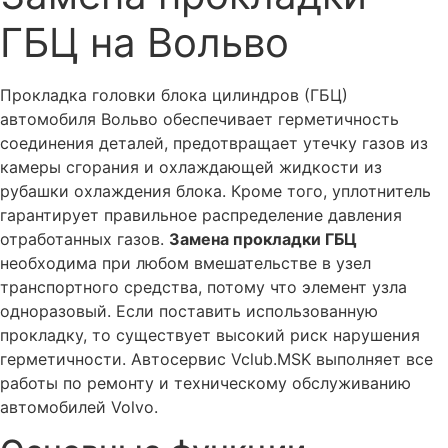
Отключение EGR, заднего датчика кислорода/лямбда
зонда для Вольво
ГБЦ на Вольво
Чип-тюнинг Евро-2 автомобиля Вольво
Ремонт приборной панели Вольво
Прокладка головки блока цилиндров (ГБЦ)
автомобиля Вольво обеспечивает герметичность
Ремонт блока управления люком и панорамной крышей
соединения деталей, предотвращает утечку газов из
Вольво
камеры сгорания и охлаждающей жидкости из
Ремонт центрального замка, системы
рубашки охлаждения блока. Кроме того, уплотнитель
централизованного запирания автомобиля Вольво
гарантирует правильное распределение давления
Ремонт блока управления вентилятором охлаждения
отработанных газов.
Замена прокладки ГБЦ
двигателя Вольво
необходима при любом вмешательстве в узел
Ремонт блока управления и насоса Haldex Вольво
транспортного средства, потому что элемент узла
одноразовый. Если поставить использованную
Диагностика и ремонт системы полного привода Вольво
прокладку, то существует высокий риск нарушения
Ремонт электронных блоков ABS Вольво
герметичности. Автосервис Vclub.MSK выполняет все
Диагностика систем ABS и DSTC Вольво
работы по ремонту и техническому обслуживанию
автомобилей Volvo.
Поиск утечки тока, произвольный разряд аккумулятора
Вольво