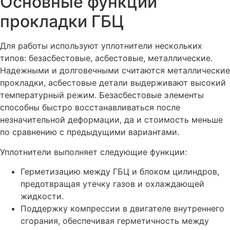
Основные функции
Клонирование, прошивка и ремонт блоков управления
прокладки ГБЦ
Вольво
Диагностика CAN шины для Вольво
Для работы используют уплотнители нескольких
Диагностика, ремонт проводки Вольво
типов: безасбестовые, асбестовые, металлические.
Замена турбины двигателя Вольво
Надежными и долговечными считаются металлические
прокладки, асбестовые детали выдерживают высокий
Замена свечей накаливания на дизеле Вольво
температурный режим. Безасбестовые элементы
Замена сальника распредвала Вольво
способны быстро восстанавливаться после
Замена сальника привода Вольво
незначительной деформации, да и стоимость меньше
по сравнению с предыдущими вариантами.
Замена сальника коленвала Вольво
Уплотнители выполняет следующие функции:
Замена ремня ГРМ Вольво
Замена распредвала автомобиля Вольво
Герметизацию между ГБЦ и блоком цилиндров,
предотвращая утечку газов и охлаждающей
Замена радиатора системы охлаждения Вольво
жидкости.
Замена прокладок свечных колодцев Вольво
Поддержку компрессии в двигателе внутреннего
Замена прокладки клапанной крышки Вольво
сгорания, обеспечивая герметичность между