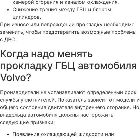
камерой сгорания и каналом охлаждения.
Замена прокладки ГБЦ на Вольво
Снижение трения между ГБЦ и блоком
Замена поршневых колец двигателя Вольво
цилиндров.
При износе или повреждении прокладку необходимо
Замена поршневой группы автомобиля Вольво
заменить, чтобы предотвратить возможные проблемы
Замена подушек двигателя Вольво
с ДВС.
Замена поддона картера двигателя Вольво
Когда надо менять
Замена переднего сальника коленвала Вольво
прокладку ГБЦ автомобиля
Замена опор (подушек) двигателя Вольво
Volvo?
Замена ремня ГРМ Вольво
Замена коленчатого вала двигателя автомобиля Volvo
Производители не устанавливают определенный срок
Замена клапанов двигателя Вольво с притиркой
службы уплотнителей. Показатель зависит от модели и
общего состояния двигателя внутреннего сгорания. Но
Замена клапанной крышки автомобиля Вольво
владельца автомобиля должны насторожить
Замена вентиляции ДВС на Вольво
следующие признаки:
Перевод параметров автомобиля Вольво в европейский
стандарт
Появление охлаждающей жидкости или