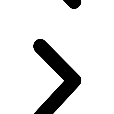
Установка и настройка дополнительного оборудования
для Вольво
Замена датчика пневмоподвески Вольво
Замена замка зажигания Вольво
Настройка и ремонт стеклоочистителей и омывателей
Вольво
Ремонт или замена предохранителей автомобиля Volvo
Ремонт или замена проводки автомобиля Вольво
Замена ламп освещения автомобиля Volvo
Диагностика всех электрических систем автомобиля
Volvo
Ремонт турбин автомобиля Volvo
Ремонт топливной системы Вольво
Ремонт топливной аппаратуры дизельных двигателей
Вольво