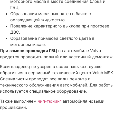
моторного масла в месте соединения блока и
Активация круиз-контроля Volvo
ГБЦ.
Отключение датчика контроля АКБ Вольво
Образования масляных пятен в бачке с
охлаждающей жидкостью.
Чип-тюнинг двигателя Вольво фирменными прошивками
Появление характерного выхлопа при прогреве
Установка графических (TFT) панелей для Вольво под
ДВС.
ключ
Образование примесей светлого цвета в
Отключение автонейтрали на автомобиле Вольво
моторном масле.
Активация ограничителя (лимитера) скорости Вольво
При
з
амене прокладки ГБЦ
на автомобиле Volvo
придется проводить полный или частичный демонтаж.
Дистанционный запуск двигателя Вольво или Webasto
штатным ключом – с 2012 модельного года
Если владелец не уверен в своих навыках, лучше
Прошивка блоков Вольво
обратиться в сервисный технический центр Vclub.MSK.
Специалисты проводят все виды ремонта и
Решаем проблему с работой Volvo on Call на Android
технического обслуживания автомобилей. Для работы
Решение проблемы с ошибкой ECM-P155168 по
используется специальное оборудование.
форсункам
Также выполняем
чип-тюнинг
автомобиля новыми
Устраняем ошибку ECM-P200000
прошивками.
Программирование ключа Вольво (Volvo)