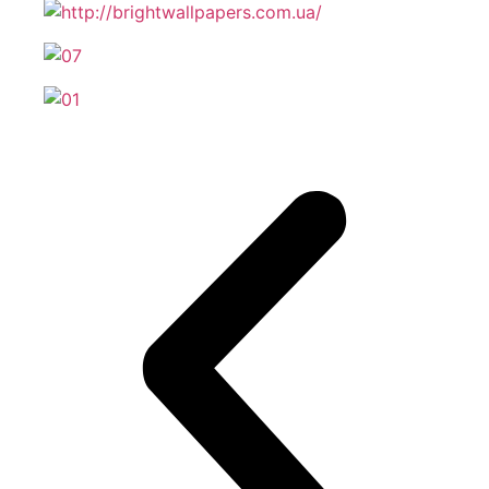
Промывка радиаторов автомобиля Volvo
Проверка уровня жидкостей автомобиля Volvo
Проверка аккумуляторной батареи авто Volvo
Чистка клапана ЕГР автомобиля Volvo
Чистка испарителя кондиционера автомобиля Volvo
Чистка ЕГР автомобиля Volvo
Чистка дроссельной заслонки автомобиля Volvo
Чистка автомобильного кондиционера Вольво
Зарядка АКБ автомобиля Volvo
Замена цепи ГРМ автомобиля Volvo
3амена фильтров автомобиля Volvo
Замена фильтра АКПП автомобиля Volvo
Замена топливного фильтра автомобиля Volvo