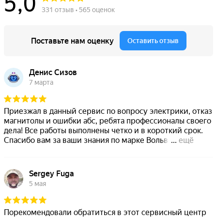
Прошивка блока SRS airbag Вольво
Прошивка блока TCM Вольво
Прошивка блока BCM Вольво
Прошивка блока CEM Volvo
Сход-развал автомобиля Вольво
Смазка, ремонт петель и замков Вольво
Сброс межсервисного интервала автомобиля Вольво
Регулировка фар Вольво разных моделей
Промывка топливных форсунок Volvo
Промывка топливной системы дизеля Вольво
Промывка топливной системы автомобиля Volvo
Промывка системы охлаждения автомобиля Volvo