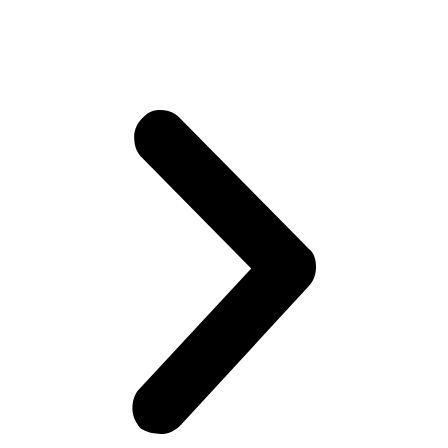
Ремонт или замена проводки автомобиля Вольво
Замена ламп освещения автомобиля Volvo
Диагностика всех электрических систем автомобиля Volvo
Ремонт турбин автомобиля Volvo
Ремонт топливной системы Вольво
Ремонт топливной аппаратуры дизельных двигателей Вольво
Ремонт системы охлаждения двигателя Volvo
Ремонт радиатора охлаждения Вольво
Ремонт предпускового обогревателя автомобиля Volvo
Ремонт масляного насоса Volvo
Ремонт инжектора автомобиля Вольво
Ремонт и чистка форсунок автомобиля Volvo