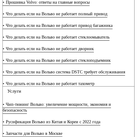
Прошивка Volvo: ответы на главные вопросы
Что делать если на Вольво не работает полный привод
Что делать если на Вольво не работает привод багажника
Что делать если на Вольво не работает стеклоомыватель
Что делать если на Вольво не работает дворник
Что делать если на Вольво не работает стеклоподъемник
Что делать если на Вольво система DSTC требует обслуживания
Что делать если на Вольво не работает тахометр
Услуги
Что делать если на Вольво не работает уровень топлива
Чип-тюнинг Вольво: увеличение мощности, экономия и
Что делать если на Вольво не работает панель приборов
безопасность
Что делать если на Вольво не работают стрелки спидометра
Русификация Вольво из Китая и Кореи с 2022 года
Что делать если на Вольво нет управления подогревателем
Запчасти для Вольво в Москве
кислородного датчика или лямбда зонда