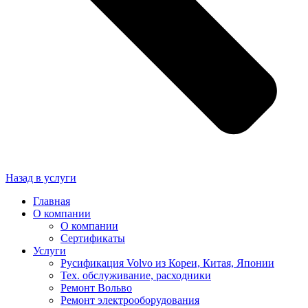
Замена заднего сайлентблока автомобиля Вольво
Замена двигателя
Замена головки блока цилиндров (ГЕЦ)
Замена гидрокомпенсаторов автомобиля Вольво
Замена вкладышей коленвала Вольво (Volvo) в Москве
Диагностика турбины двигателя Вольво
Диагностика двигателя Вольво (Volvo) в Москве
Назад в услуги
Отключение системы Start/Stop Вольво
Главная
О компании
О компании
Активация штатной навигации Вольво с пробками (TMC) и
Сертификаты
отображением информации на приборной панели
Услуги
Русификация Volvo из Кореи, Китая, Японии
Тех. обслуживание, расходники
Ремонт Вольво
Ремонт электрооборудования