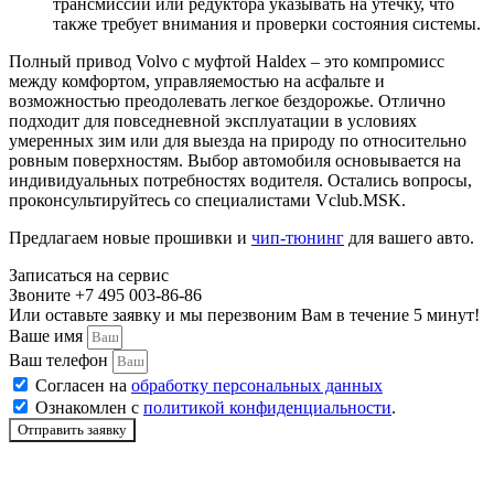
трансмиссии или редуктора указывать на утечку, что
также требует внимания и проверки состояния системы.
Замена подушек двигателя Вольво
Полный привод Volvo с муфтой Haldex – это компромисс
Замена поддона картера двигателя Вольво
между комфортом, управляемостью на асфальте и
возможностью преодолевать легкое бездорожье. Отлично
Замена переднего сальника коленвала Вольво
подходит для повседневной эксплуатации в условиях
умеренных зим или для выезда на природу по относительно
Замена опор (подушек) двигателя Вольво
ровным поверхностям. Выбор автомобиля основывается на
индивидуальных потребностях водителя. Остались вопросы,
Замена ремня ГРМ Вольво
проконсультируйтесь со специалистами Vclub.MSK.
Предлагаем новые прошивки и
чип-тюнинг
для вашего авто.
Замена коленчатого вала двигателя автомобиля Volvo
Записаться на сервис
Замена клапанов двигателя Вольво с притиркой
Звоните +7 495 003-86-86
Или оставьте заявку и мы перезвоним Вам в течение 5 минут!
Замена клапанной крышки автомобиля Вольво
Ваше имя
Ваш телефон
Замена вентиляции ДВС на Вольво
Согласен на
обработку персональных данных
Ознакомлен с
политикой конфиденциальности
.
Перевод параметров автомобиля Вольво в европейский стандарт
Отправить заявку
Активация круиз-контроля Volvo
Отключение датчика контроля АКБ Вольво