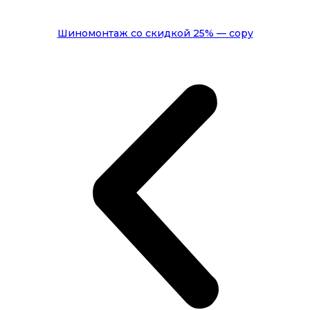
Замена жидкости сцепления Volvo
Шиномонтаж со скидкой 25% — copy
Замена воздушного фильтра Volvo
Дезинфекция кондиционера Volvo
Антибактериальная обработка системы кондиционирования
Вольво
Восстановление работоспособности системы зарядки аккумулятора
Volvo
Установка и настройка дополнительного оборудования для
Вольво
Замена датчика пневмоподвески Вольво
Замена замка зажигания Вольво
Настройка и ремонт стеклоочистителей и омывателей Вольво
Ремонт или замена предохранителей автомобиля Volvo