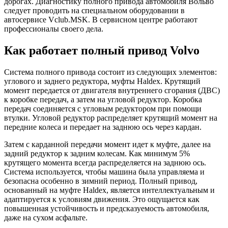
дорогах. Диагностику полного привода автомобиля Вольво
Ремонт центрального замка, системы централизованного запирания
следует проводить на специальном оборудовании в
автомобиля Вольво
автосервисе Vclub.MSK. В сервисном центре работают
профессионалы своего дела.
Ремонт блока управления вентилятором охлаждения двигателя
Вольво
Как работает полный привод Volvo
Ремонт блока управления и насоса Haldex Вольво
Система полного привода состоит из следующих элементов:
углового и заднего редуктора, муфты Haldex. Крутящий
Диагностика и ремонт системы полного привода Вольво
момент передается от двигателя внутреннего сгорания (ДВС)
к коробке передач, а затем на угловой редуктор. Коробка
Ремонт электронных блоков ABS Вольво
передач соединяется с угловым редуктором при помощи
втулки. Угловой редуктор распределяет крутящий момент на
Диагностика систем ABS и DSTC Вольво
передние колеса и передает на заднюю ось через кардан.
Поиск утечки тока, произвольный разряд аккумулятора Вольво
Затем с карданной передачи момент идет к муфте, далее на
задний редуктор к задним колесам. Как минимум 5%
Клонирование, прошивка и ремонт блоков управления Вольво
крутящего момента всегда распределяется на заднюю ось.
Система используется, чтобы машина была управляема и
Диагностика CAN шины для Вольво
безопасна особенно в зимний период. Полный привод,
основанный на муфте Haldex, является интеллектуальным и
адаптируется к условиям движения. Это ощущается как
Диагностика, ремонт проводки Вольво
повышенная устойчивость и предсказуемость автомобиля,
даже на сухом асфальте.
Замена турбины двигателя Вольво