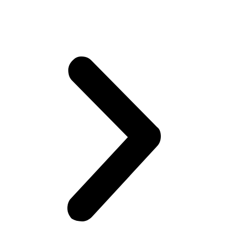
Ремонт предпускового подогревателя Вольво
Диагностика полного привода автомобиля Вольво
Диагностика и ремонт электрики автомобиля Volvo
Диагностика авто Вольво перед покупкой
Замена радиатора кондиционера автомобиля Volvo
Замена радиатора ДВС автомобиля Volvo
Промывка радиатора с разбором автомобиля Volvo
Замена рулевых реек автомобиля Volvo
Сход-развал автомобиля Volvo
Ремонт задних редукторов автомобиля Volvo
Замена рулевых наконечников автомобиля Volvo
Ремонт АКПП автомобиля Volvo