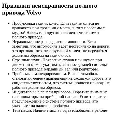
Признаки неисправности полного
Замена свечей накаливания на дизеле Вольво
привода Volvo
Замена сальника распредвала Вольво
Пробуксовка задних колес. Если задние колёса не
Замена сальника привода Вольво
вращаются при трогании с места, значит проблемы с
муфтой Haldex или другими элементами системы
Замена сальника коленвала Вольво
полного привода.
Неравномерное распределение мощности. Если
Замена ремня ГРМ Вольво
заметили, что автомобиль ведёт нестабильно на дороге,
это признак того, что крутящий момент не передаётся
Замена распредвала автомобиля Вольво
должным образом на заднюю ось.
Странные звуки. Появление стуков или шумов при
Замена радиатора системы охлаждения Вольво
движении может указывать на износ деталей системы
полного привода: карданный вал или редукторы.
Замена прокладок свечных колодцев Вольво
Проблемы с маневрированием. Если автомобиль
становится менее управляемым на скользкой дороге, это
Замена прокладки клапанной крышки Вольво
свидетельствует о том, что система полного привода не
работает должным образом.
Индикаторы на панели приборов. Обратите внимание
Замена прокладки ГБЦ на Вольво
на индикаторы на приборной панели. Если загорается
предупреждение о системе полного привода, это
Замена поршневых колец двигателя Вольво
указывает на наличие проблемы.
Течь масла. Наличие масла под автомобилем в районе
Замена поршневой группы автомобиля Вольво