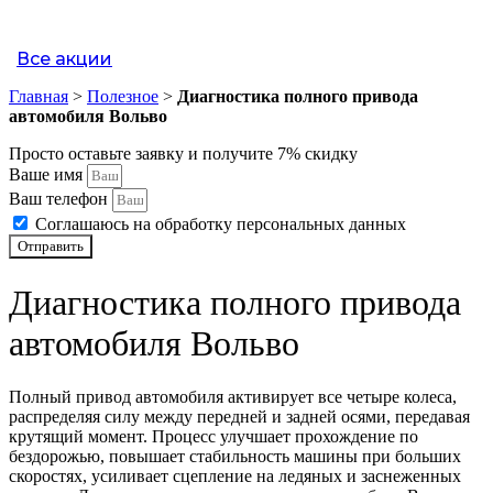
Ремонт блока цилиндров двигателя автомобиля Volvo
Все акции
Ремонт актуатора турбины Вольво
Главная
>
Полезное
>
Диагностика полного привода
Промывка систем автомобиля Volvo
автомобиля Вольво
Капитальный ремонт двигателя Вольво
Просто оставьте заявку и получите 7% скидку
Ваше имя
Защита картера двигателя Вольво
Ваш телефон
Соглашаюсь на обработку персональных данных
Прошивка брелоков и восстановление ключа Вольво
Отправить
Ремонт пневмоподвески Вольво и системы активного шасси
Диагностика полного привода
Отключение EGR, заднего датчика кислорода/лямбда зонда для
автомобиля Вольво
Вольво
Чип-тюнинг Евро-2 автомобиля Вольво
Полный привод автомобиля активирует все четыре колеса,
распределяя силу между передней и задней осями, передавая
Ремонт приборной панели Вольво
крутящий момент. Процесс улучшает прохождение по
бездорожью, повышает стабильность машины при больших
Ремонт блока управления люком и панорамной крышей Вольво
скоростях, усиливает сцепление на ледяных и заснеженных