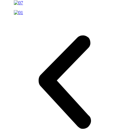
Замена фильтра АКПП автомобиля Volvo
Замена топливного фильтра автомобиля Volvo
Замена системы вентиляции картерных газов автомобиля Volvo
Замена свечей зажигания автомобиля Volvo
Замена салонного фильтра автомобиля Volvo
Замена сажевого фильтра автомобиля Volvo
Замена ролика натяжителя приводного ремня автомобиля Volvo
Замена ремня ГРМ автомобиля Volvo
Замена прокладки поддона двигателя автомобиля Volvo
Замена приводного ремня автомобиля Volvo
Замена помпы водяного насоса автомобиля Volvo
Замена масляного фильтра автомобиля Volvo