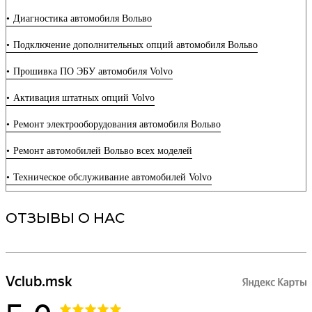
Диагностика автомобиля Вольво
Что делать если на Вольво селектор АКПП требует обслуживания
Подключение дополнительных опций автомобиля Вольво
Установка сидений с вентиляцией на Volvo
Прошивка ПО ЭБУ автомобиля Volvo
Установка активного круиз-контроля Вольво
Активация штатных опций Volvo
Установка системы бесключевого доступа на Вольво
Ремонт электрооборудования автомобиля Вольво
Установка камеры заднего вида на Вольво
Ремонт автомобилей Вольво всех моделей
Все что нужно знать про регламент ТО Вольво
Техническое обслуживание автомобилей Volvo
5 простых правил по замене масла в двигателе Вольво
Когда пора менять ремень ГРМ на Вольво
ОТЗЫВЫ О НАС
Почему Вольво гудит?! ТОП 7 причин шума
Прошивка блока DEM (управление Haldex) автомобиля Volvo
Прошивка блока REM (задний электронный модуль) автомобиля
Volvo