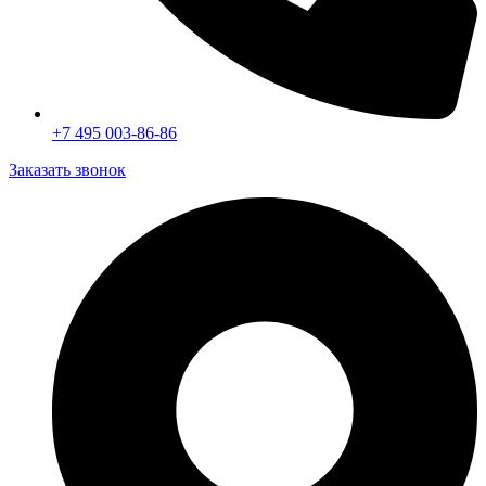
Замена заднего сайлентблока автомобиля Вольво
Замена двигателя
Замена головки блока цилиндров (ГЕЦ)
+7 495 003-86-86
Замена гидрокомпенсаторов автомобиля Вольво
Заказать звонок
Замена вкладышей коленвала Вольво (Volvo) в Москве
Диагностика турбины двигателя Вольво
Диагностика двигателя Вольво (Volvo) в Москве
Отключение системы Start/Stop Вольво
Активация штатной навигации Вольво с пробками (TMC) и
отображением информации на приборной панели