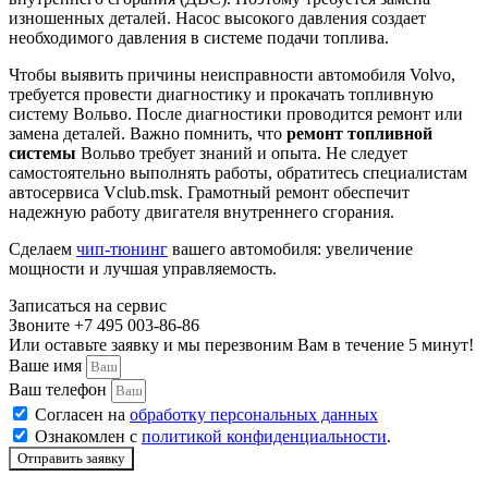
изношенных деталей. Насос высокого давления создает
Замена жидкости сцепления Volvo
необходимого давления в системе подачи топлива.
Замена воздушного фильтра Volvo
Чтобы выявить причины неисправности автомобиля Volvo,
требуется провести диагностику и прокачать топливную
Дезинфекция кондиционера Volvo
систему Вольво. После диагностики проводится ремонт или
замена деталей. Важно помнить, что
ремонт топливной
Антибактериальная обработка системы кондиционирования
системы
Вольво требует знаний и опыта. Не следует
самостоятельно выполнять работы, обратитесь специалистам
Вольво
автосервиса Vclub.msk. Грамотный ремонт обеспечит
надежную работу двигателя внутреннего сгорания.
Восстановление работоспособности системы зарядки аккумулятора
Volvo
Сделаем
чип-тюнинг
вашего автомобиля: увеличение
мощности и лучшая управляемость.
Установка и настройка дополнительного оборудования для
Вольво
Записаться на сервис
Звоните +7 495 003-86-86
Замена датчика пневмоподвески Вольво
Или оставьте заявку и мы перезвоним Вам в течение 5 минут!
Ваше имя
Замена замка зажигания Вольво
Ваш телефон
Согласен на
обработку персональных данных
Настройка и ремонт стеклоочистителей и омывателей Вольво
Ознакомлен с
политикой конфиденциальности
.
Отправить заявку
Ремонт или замена предохранителей автомобиля Volvo