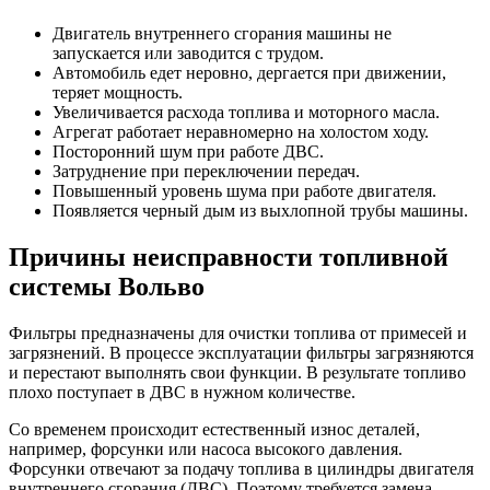
Замена масляного насоса автомобиля Volvo
Двигатель внутреннего сгорания машины не
запускается или заводится с трудом.
Замена масла коробки робот автомобиля Volvo
Автомобиль едет неровно, дергается при движении,
теряет мощность.
Замена масла и масляного фильтра автомобиля Volvo
Увеличивается расхода топлива и моторного масла.
Агрегат работает неравномерно на холостом ходу.
Замена масла в редукторе автомобиля Volvo
Посторонний шум при работе ДВС.
Затруднение при переключении передач.
Замена масла в раздаточной коробке автомобиля Volvo
Повышенный уровень шума при работе двигателя.
Появляется черный дым из выхлопной трубы машины.
Замена масла в муфте Халдекс автомобиля Volvo
Причины неисправности топливной
Замена масла в МКПП автомобиля Volvo
системы Вольво
Замена масла в коробке Powershift автомобиля Volvo
Фильтры предназначены для очистки топлива от примесей и
Замена масла в дифференциале автомобиля Volvo
загрязнений. В процессе эксплуатации фильтры загрязняются
и перестают выполнять свои функции. В результате топливо
плохо поступает в ДВС в нужном количестве.
Замена масла в двигателе автомобиля Вольво
Со временем происходит естественный износ деталей,
Замена масла в ГУР автомобиля Volvo
например, форсунки или насоса высокого давления.
Форсунки отвечают за подачу топлива в цилиндры двигателя
Замена масла в АКПП автомобиля Volvo
внутреннего сгорания (ДВС). Поэтому требуется замена