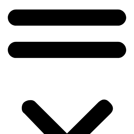
Замена свечей накаливания на дизеле Вольво
Замена сальника распредвала Вольво
Замена сальника привода Вольво
Замена сальника коленвала Вольво
Замена ремня ГРМ Вольво
Замена распредвала автомобиля Вольво
Замена радиатора системы охлаждения Вольво
Замена прокладок свечных колодцев Вольво
Замена прокладки клапанной крышки Вольво
Замена прокладки ГБЦ на Вольво
Замена поршневых колец двигателя Вольво
Замена поршневой группы автомобиля Вольво