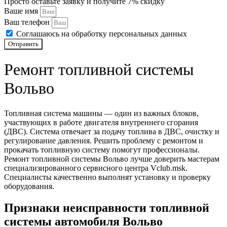
Просто оставьте заявку и получите 7% скидку
Ремонт предпускового подогревателя Вольво
Ваше имя
Ваш телефон
Диагностика полного привода автомобиля Вольво
Соглашаюсь на обработку персональных данных
Диагностика и ремонт электрики автомобиля Volvo
Отправить
Диагностика авто Вольво перед покупкой
Ремонт топливной системы
Замена радиатора кондиционера автомобиля Volvo
Вольво
Замена радиатора ДВС автомобиля Volvo
Топливная система машины — один из важных блоков,
Промывка радиатора с разбором автомобиля Volvo
участвующих в работе двигателя внутреннего сгорания
(ДВС). Система отвечает за подачу топлива в ДВС, очистку и
Замена рулевых реек автомобиля Volvo
регулирование давления. Решить проблему с ремонтом и
прокачать топливную систему помогут профессионалы.
Ремонт топливной системы Вольво лучше доверить мастерам
Сход-развал автомобиля Volvo
специализированного сервисного центра Vclub.msk.
Специалисты качественно выполнят установку и проверку
Ремонт задних редукторов автомобиля Volvo
оборудования.
Замена рулевых наконечников автомобиля Volvo
Признаки неисправности топливной
Ремонт АКПП автомобиля Volvo
системы автомобиля Вольво