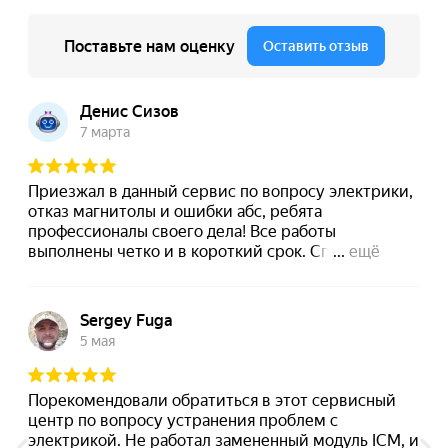
Прошивка блока SRS airbag Вольво
Прошивка блока TCM Вольво
Прошивка блока BCM Вольво
Прошивка блока CEM Volvo
Сход-развал автомобиля Вольво
Смазка, ремонт петель и замков Вольво
Сброс межсервисного интервала автомобиля Вольво
Регулировка фар Вольво разных моделей
Промывка топливных форсунок Volvo
Промывка топливной системы дизеля Вольво
Промывка топливной системы автомобиля Volvo
Промывка системы охлаждения автомобиля Volvo