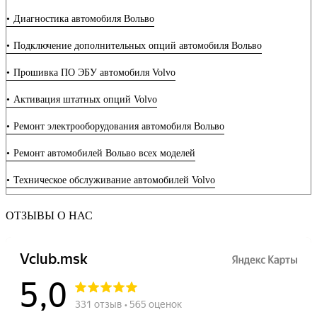
Диагностика автомобиля Вольво
Что делать если на Вольво селектор АКПП требует обслуживания
Подключение дополнительных опций автомобиля Вольво
Установка сидений с вентиляцией на Volvo
Прошивка ПО ЭБУ автомобиля Volvo
Установка активного круиз-контроля Вольво
Активация штатных опций Volvo
Установка системы бесключевого доступа на Вольво
Ремонт электрооборудования автомобиля Вольво
Установка камеры заднего вида на Вольво
Ремонт автомобилей Вольво всех моделей
Все что нужно знать про регламент ТО Вольво
Техническое обслуживание автомобилей Volvo
5 простых правил по замене масла в двигателе Вольво
Когда пора менять ремень ГРМ на Вольво
ОТЗЫВЫ О НАС
Почему Вольво гудит?! ТОП 7 причин шума
Прошивка блока DEM (управление Haldex) автомобиля Volvo
Прошивка блока REM (задний электронный модуль) автомобиля
Volvo