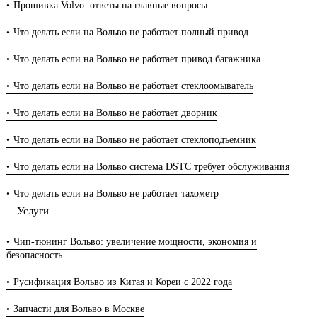
Прошивка Volvo: ответы на главные вопросы
Что делать если на Вольво не работает полный привод
Что делать если на Вольво не работает привод багажника
Что делать если на Вольво не работает стеклоомыватель
Что делать если на Вольво не работает дворник
Что делать если на Вольво не работает стеклоподъемник
Что делать если на Вольво система DSTC требует обслуживания
Что делать если на Вольво не работает тахометр
Услуги
Что делать если на Вольво не работает уровень топлива
Чип-тюнинг Вольво: увеличение мощности, экономия и
Что делать если на Вольво не работает панель приборов
безопасность
Что делать если на Вольво не работают стрелки спидометра
Русификация Вольво из Китая и Кореи с 2022 года
Что делать если на Вольво нет управления подогревателем
Запчасти для Вольво в Москве
кислородного датчика или лямбда зонда