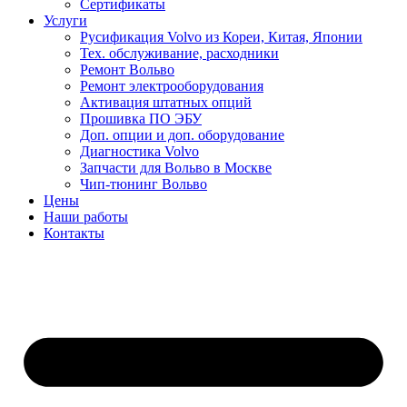
Сертификаты
Ремонт центрального замка, системы централизованного запирания
Услуги
автомобиля Вольво
Русификация Volvo из Кореи, Китая, Японии
Тех. обслуживание, расходники
Ремонт блока управления вентилятором охлаждения двигателя
Ремонт Вольво
Вольво
Ремонт электрооборудования
Активация штатных опций
Ремонт блока управления и насоса Haldex Вольво
Прошивка ПО ЭБУ
Доп. опции и доп. оборудование
Диагностика и ремонт системы полного привода Вольво
Диагностика Volvo
Запчасти для Вольво в Москве
Ремонт электронных блоков ABS Вольво
Чип-тюнинг Вольво
Цены
Наши работы
Диагностика систем ABS и DSTC Вольво
Контакты
Поиск утечки тока, произвольный разряд аккумулятора Вольво
Клонирование, прошивка и ремонт блоков управления Вольво
Диагностика CAN шины для Вольво
Диагностика, ремонт проводки Вольво
Замена турбины двигателя Вольво