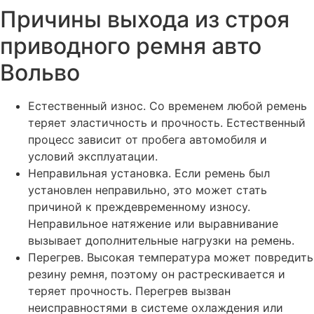
Клонирование, прошивка и ремонт блоков управления
Причины выхода из строя
Вольво
приводного ремня авто
Диагностика CAN шины для Вольво
Вольво
Диагностика, ремонт проводки Вольво
Замена турбины двигателя Вольво
Естественный износ. Со временем любой ремень
Замена свечей накаливания на дизеле Вольво
теряет эластичность и прочность. Естественный
Замена сальника распредвала Вольво
процесс зависит от пробега автомобиля и
условий эксплуатации.
Замена сальника привода Вольво
Неправильная установка. Если ремень был
Замена сальника коленвала Вольво
установлен неправильно, это может стать
причиной к преждевременному износу.
Замена ремня ГРМ Вольво
Неправильное натяжение или выравнивание
Замена распредвала автомобиля Вольво
вызывает дополнительные нагрузки на ремень.
Замена радиатора системы охлаждения Вольво
Перегрев. Высокая температура может повредить
резину ремня, поэтому он растрескивается и
Замена прокладок свечных колодцев Вольво
теряет прочность. Перегрев вызван
Замена прокладки клапанной крышки Вольво
неисправностями в системе охлаждения или