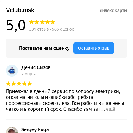
Что делать если на Вольво не работают стрелки
спидометра
Что делать если на Вольво нет управления
подогревателем кислородного датчика или лямбда зонда
Что делать если на Вольво селектор АКПП требует
обслуживания
Установка сидений с вентиляцией на Volvo
Установка активного круиз-контроля Вольво
Установка системы бесключевого доступа на Вольво
Установка камеры заднего вида на Вольво
Все что нужно знать про регламент ТО Вольво
5 простых правил по замене масла в двигателе Вольво
Когда пора менять ремень ГРМ на Вольво
Почему Вольво гудит?! ТОП 7 причин шума
Прошивка блока DEM (управление Haldex) автомобиля
Volvo