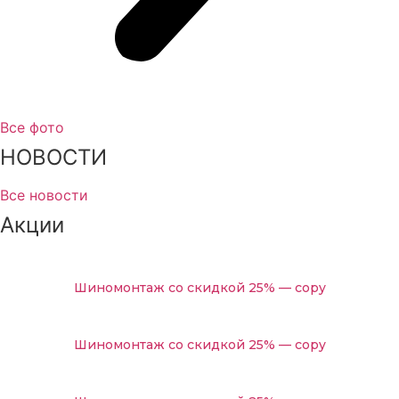
Диагностика авто Вольво перед покупкой
Замена радиатора кондиционера автомобиля Volvo
Замена радиатора ДВС автомобиля Volvo
Промывка радиатора с разбором автомобиля Volvo
Все фото
Замена рулевых реек автомобиля Volvo
НОВОСТИ
Сход-развал автомобиля Volvo
Все новости
Ремонт задних редукторов автомобиля Volvo
Акции
Замена рулевых наконечников автомобиля Volvo
Ремонт АКПП автомобиля Volvo
Замена масляного насоса автомобиля Volvo
Шиномонтаж со скидкой 25% — copy
Замена масла коробки робот автомобиля Volvo
Шиномонтаж со скидкой 25% — copy
Замена масла и масляного фильтра автомобиля Volvo
Замена масла в редукторе автомобиля Volvo