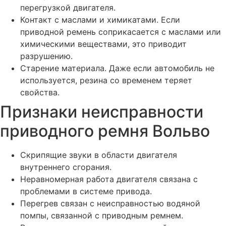
Замена прокладки ГБЦ на Вольво
перегрузкой двигателя.
Контакт с маслами и химикатами. Если
Замена поршневых колец двигателя Вольво
приводной ремень соприкасается с маслами или
Замена поршневой группы автомобиля Вольво
химическими веществами, это приводит
разрушению.
Замена подушек двигателя Вольво
Старение материала. Даже если автомобиль не
Замена поддона картера двигателя Вольво
используется, резина со временем теряет
Замена переднего сальника коленвала Вольво
свойства.
Замена опор (подушек) двигателя Вольво
Признаки неисправности
Замена ремня ГРМ Вольво
приводного ремня Вольво
Замена коленчатого вала двигателя автомобиля Volvo
Скрипящие звуки в области двигателя
Замена клапанов двигателя Вольво с притиркой
внутреннего сгорания.
Замена клапанной крышки автомобиля Вольво
Неравномерная работа двигателя связана с
Замена вентиляции ДВС на Вольво
проблемами в системе привода.
Перегрев связан с неисправностью водяной
Перевод параметров автомобиля Вольво в европейский
помпы, связанной с приводным ремнем.
стандарт