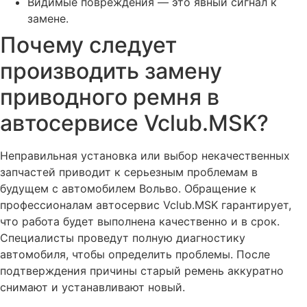
Видимые повреждения — это явный сигнал к
Активация круиз-контроля Volvo
замене.
Отключение датчика контроля АКБ Вольво
Почему следует
Чип-тюнинг двигателя Вольво фирменными прошивками
производить замену
Установка графических (TFT) панелей для Вольво под
ключ
приводного ремня в
Отключение автонейтрали на автомобиле Вольво
автосервисе Vclub.MSK?
Активация ограничителя (лимитера) скорости Вольво
Неправильная установка или выбор некачественных
Дистанционный запуск двигателя Вольво или Webasto
штатным ключом – с 2012 модельного года
запчастей приводит к серьезным проблемам в
будущем с автомобилем Вольво. Обращение к
Прошивка блоков Вольво
профессионалам автосервис Vclub.MSK гарантирует,
Решаем проблему с работой Volvo on Call на Android
что работа будет выполнена качественно и в срок.
Решение проблемы с ошибкой ECM-P155168 по
Специалисты проведут полную диагностику
форсункам
автомобиля, чтобы определить проблемы. После
подтверждения причины старый ремень аккуратно
Устраняем ошибку ECM-P200000
снимают и устанавливают новый.
Программирование ключа Вольво (Volvo)