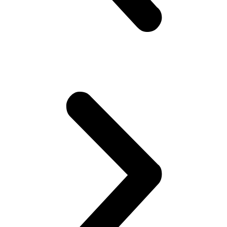
Замена системы вентиляции картерных газов
автомобиля Volvo
Замена свечей зажигания автомобиля Volvo
Замена салонного фильтра автомобиля Volvo
Замена сажевого фильтра автомобиля Volvo
Замена ролика натяжителя приводного ремня
автомобиля Volvo
Замена ремня ГРМ автомобиля Volvo
Замена прокладки поддона двигателя автомобиля Volvo
Замена приводного ремня автомобиля Volvo
Замена помпы водяного насоса автомобиля Volvo
Замена масляного фильтра автомобиля Volvo
Ремонт предпускового подогревателя Вольво
Диагностика полного привода автомобиля Вольво
Диагностика и ремонт электрики автомобиля Volvo