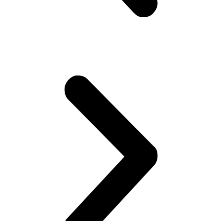
Установка и настройка дополнительного оборудования
для Вольво
Замена датчика пневмоподвески Вольво
Замена замка зажигания Вольво
Настройка и ремонт стеклоочистителей и омывателей
Вольво
Ремонт или замена предохранителей автомобиля Volvo
Ремонт или замена проводки автомобиля Вольво
Замена ламп освещения автомобиля Volvo
Диагностика всех электрических систем автомобиля
Volvo
Ремонт турбин автомобиля Volvo
Ремонт топливной системы Вольво
Ремонт топливной аппаратуры дизельных двигателей
Вольво