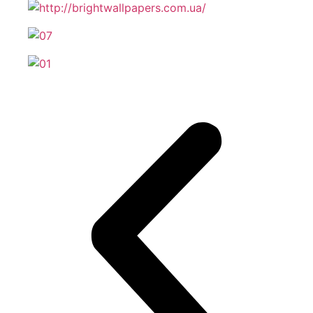
Промывка радиаторов автомобиля Volvo
Проверка уровня жидкостей автомобиля Volvo
Проверка аккумуляторной батареи авто Volvo
Чистка клапана ЕГР автомобиля Volvo
Чистка испарителя кондиционера автомобиля Volvo
Чистка ЕГР автомобиля Volvo
Чистка дроссельной заслонки автомобиля Volvo
Чистка автомобильного кондиционера Вольво
Зарядка АКБ автомобиля Volvo
Замена цепи ГРМ автомобиля Volvo
3амена фильтров автомобиля Volvo
Замена фильтра АКПП автомобиля Volvo
Замена топливного фильтра автомобиля Volvo