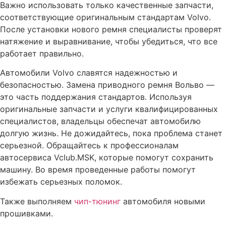
Важно использовать только качественные запчасти,
Замена заднего сальника коленвала Вольво
соответствующие оригинальным стандартам Volvo.
Замена заднего сайлентблока автомобиля Вольво
После установки нового ремня специалисты проверят
Замена двигателя
натяжение и выравнивание, чтобы убедиться, что все
работает правильно.
Замена головки блока цилиндров (ГЕЦ)
Автомобили Volvo славятся надежностью и
Замена гидрокомпенсаторов автомобиля Вольво
безопасностью. Замена приводного ремня Вольво —
Замена вкладышей коленвала Вольво (Volvo) в Москве
это часть поддержания стандартов. Используя
Диагностика турбины двигателя Вольво
оригинальные запчасти и услуги квалифицированных
специалистов, владельцы обеспечат автомобилю
Диагностика двигателя Вольво (Volvo) в Москве
долгую жизнь. Не дожидайтесь, пока проблема станет
Отключение системы Start/Stop Вольво
серьезной. Обращайтесь к профессионалам
Активация штатной навигации Вольво с пробками (TMC)
автосервиса Vclub.MSK, которые помогут сохранить
и отображением информации на приборной панели
машину. Во время проведенные работы помогут
избежать серьезных поломок.
Также выполняем
чип-тюнинг
автомобиля новыми
прошивками.