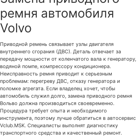
Отключение EGR, заднего датчика кислорода/лямбда
зонда для Вольво
ремня автомобиля
Чип-тюнинг Евро-2 автомобиля Вольво
Volvo
Ремонт приборной панели Вольво
Ремонт блока управления люком и панорамной крышей
Приводной ремень связывает узлы двигателя
Вольво
внутреннего сгорания (ДВС). Деталь отвечает за
Ремонт центрального замка, системы
передачу мощности от коленчатого вала к генератору,
централизованного запирания автомобиля Вольво
водяной помпе, компрессору кондиционера.
Ремонт блока управления вентилятором охлаждения
Неисправность ремня приводит к серьезным
двигателя Вольво
проблемам: перегреву ДВС, отказу генератора и
Ремонт блока управления и насоса Haldex Вольво
поломке агрегата. Если владелец хочет, чтобы
автомобиль служил долго, замена приводного ремня
Диагностика и ремонт системы полного привода Вольво
Вольво должна производиться своевременно.
Ремонт электронных блоков ABS Вольво
Процедура требует опыта и необходимого
Диагностика систем ABS и DSTC Вольво
инструмента, поэтому лучше обратиться в автосервис
Vclub.MSK. Специалисты выполнят диагностику
Поиск утечки тока, произвольный разряд аккумулятора
Вольво
транспортного средства и качественный ремонт.