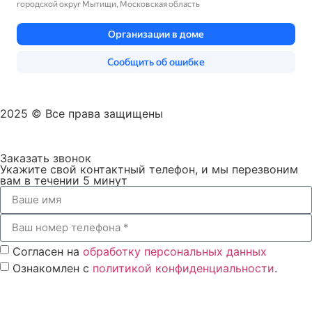
Замена прокладок свечных колодцев Вольво
Замена прокладки клапанной крышки Вольво
Замена прокладки ГБЦ на Вольво
Замена поршневых колец двигателя Вольво
Замена поршневой группы автомобиля Вольво
2025 © Все права защищены
Замена подушек двигателя Вольво
Заказать звонок
Замена поддона картера двигателя Вольво
Укажите свой контактный телефон, и мы перезвоним
вам в течении 5 минут
Замена переднего сальника коленвала Вольво
Замена опор (подушек) двигателя Вольво
Замена ремня ГРМ Вольво
Замена коленчатого вала двигателя автомобиля Volvo
Согласен на
обработку персональных данных
Ознакомлен с
политикой конфиденциальности
.
Замена клапанов двигателя Вольво с притиркой
Перезвоните мне
Замена клапанной крышки автомобиля Вольво