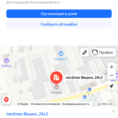
Диагностика систем ABS и DSTC Вольво
Поиск утечки тока, произвольный разряд аккумулятора
Вольво
Клонирование, прошивка и ремонт блоков управления
Вольво
Диагностика CAN шины для Вольво
Проложить маршрут →
Диагностика, ремонт проводки Вольво
Яндекс Карты
Посёлок Вёшки, 24с2 — Яндекс Карты
Замена турбины двигателя Вольво
Замена свечей накаливания на дизеле Вольво
Замена сальника распредвала Вольво
Замена сальника привода Вольво
Замена сальника коленвала Вольво
Замена ремня ГРМ Вольво
Замена распредвала автомобиля Вольво
Замена радиатора системы охлаждения Вольво