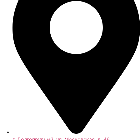
Антибактериальная обработка системы
кондиционирования Вольво
Восстановление работоспособности системы зарядки
аккумулятора Volvo
Установка и настройка дополнительного оборудования
для Вольво
Замена датчика пневмоподвески Вольво
Замена замка зажигания Вольво
Настройка и ремонт стеклоочистителей и омывателей
Вольво
Ремонт или замена предохранителей автомобиля Volvo
Ремонт или замена проводки автомобиля Вольво
Замена ламп освещения автомобиля Volvo
Диагностика всех электрических систем автомобиля
Volvo
Ремонт турбин автомобиля Volvo
г. Долгопрудный, ул. Московская, д. 46