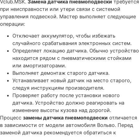
Vclub.MSK.
Замена датчика пневмоподвески
требуется
Замена фильтра АКПП автомобиля Volvo
при неисправности или утери связи с системой
управления подвеской. Мастер выполняет следующие
Замена топливного фильтра автомобиля Volvo
операции:
Замена системы вентиляции картерных газов
автомобиля Volvo
Отключает аккумулятор, чтобы избежать
случайного срабатывания электронных систем.
Замена свечей зажигания автомобиля Volvo
Определяет локацию датчика. Обычно устройство
Замена салонного фильтра автомобиля Volvo
находится рядом с пневматическими стойками
Замена сажевого фильтра автомобиля Volvo
или амортизаторами.
Выполняет демонтаж старого датчика.
Замена ролика натяжителя приводного ремня
автомобиля Volvo
Устанавливает новый датчик на место старого,
следуя инструкциям производителя.
Замена ремня ГРМ автомобиля Volvo
Проверяет работу после установки нового
Замена прокладки поддона двигателя автомобиля Volvo
датчика. Устройство должно реагировать на
изменение высоты кузова над дорогой.
Замена приводного ремня автомобиля Volvo
Процесс
замены датчика пневмоподвески
отличается
Замена помпы водяного насоса автомобиля Volvo
в зависимости от модели автомобиля Вольво. Перед
Замена масляного фильтра автомобиля Volvo
заменой датчика рекомендуется обратиться к