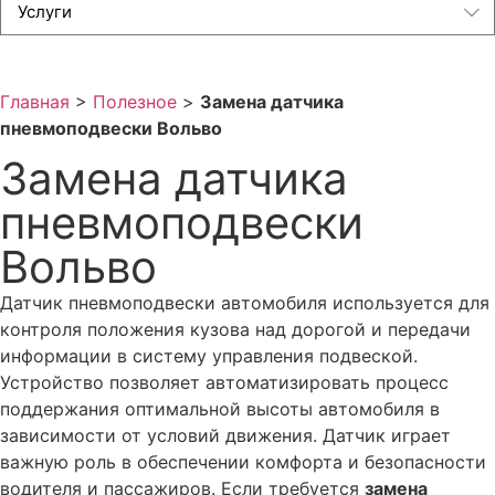
Услуги
Что делать если на Вольво не работает уровень топлива
Что делать если на Вольво не работает панель приборов
Что делать если на Вольво не работают стрелки
Главная
>
Полезное
>
Замена датчика
спидометра
пневмоподвески Вольво
Что делать если на Вольво нет управления
Замена датчика
подогревателем кислородного датчика или лямбда зонда
пневмоподвески
Что делать если на Вольво селектор АКПП требует
обслуживания
Вольво
Установка сидений с вентиляцией на Volvo
Датчик пневмоподвески автомобиля используется для
Установка активного круиз-контроля Вольво
контроля положения кузова над дорогой и передачи
Установка системы бесключевого доступа на Вольво
информации в систему управления подвеской.
Установка камеры заднего вида на Вольво
Устройство позволяет автоматизировать процесс
поддержания оптимальной высоты автомобиля в
Все что нужно знать про регламент ТО Вольво
зависимости от условий движения. Датчик играет
5 простых правил по замене масла в двигателе Вольво
важную роль в обеспечении комфорта и безопасности
Когда пора менять ремень ГРМ на Вольво
водителя и пассажиров. Если требуется
замена