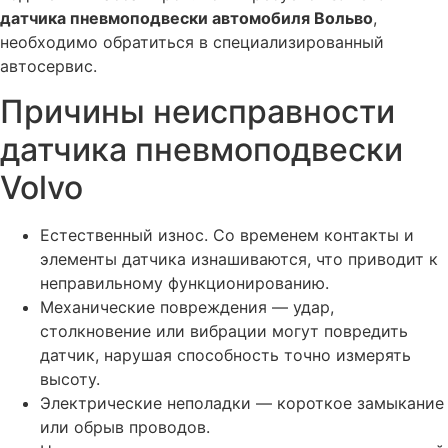
датчика пневмоподвески автомобиля Вольво
,
Почему Вольво гудит?! ТОП 7 причин шума
необходимо обратиться в специализированный
Прошивка блока DEM (управление Haldex) автомобиля
автосервис.
Volvo
Причины неисправности
Прошивка блока REM (задний электронный модуль)
автомобиля Volvo
датчика пневмоподвески
Прошивка блока SRS airbag Вольво
Volvo
Прошивка блока TCM Вольво
Прошивка блока BCM Вольво
Естественный износ. Со временем контакты и
элементы датчика изнашиваются, что приводит к
Прошивка блока CEM Volvo
неправильному функционированию.
Сход-развал автомобиля Вольво
Механические повреждения — удар,
Смазка, ремонт петель и замков Вольво
столкновение или вибрации могут повредить
датчик, нарушая способность точно измерять
Сброс межсервисного интервала автомобиля Вольво
высоту.
Регулировка фар Вольво разных моделей
Электрические неполадки — короткое замыкание
Промывка топливных форсунок Volvo
или обрыв проводов.