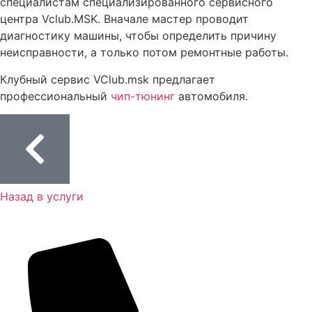
специалистам специализированного сервисного
Ремонт предпускового подогревателя Вольво
центра Vclub.MSK. Вначале мастер проводит
Диагностика полного привода автомобиля Вольво
диагностику машины, чтобы определить причину
Диагностика и ремонт электрики автомобиля Volvo
неисправности, а только потом ремонтные работы.
Диагностика авто Вольво перед покупкой
Клубный сервис VClub.msk предлагает
профессиональный
чип-тюнинг
автомобиля.
Замена радиатора кондиционера автомобиля Volvo
Замена радиатора ДВС автомобиля Volvo
Промывка радиатора с разбором автомобиля Volvo
Замена рулевых реек автомобиля Volvo
Сход-развал автомобиля Volvo
Назад в услуги
Ремонт задних редукторов автомобиля Volvo
Замена рулевых наконечников автомобиля Volvo
Ремонт АКПП автомобиля Volvo
Замена масляного насоса автомобиля Volvo
Замена масла коробки робот автомобиля Volvo