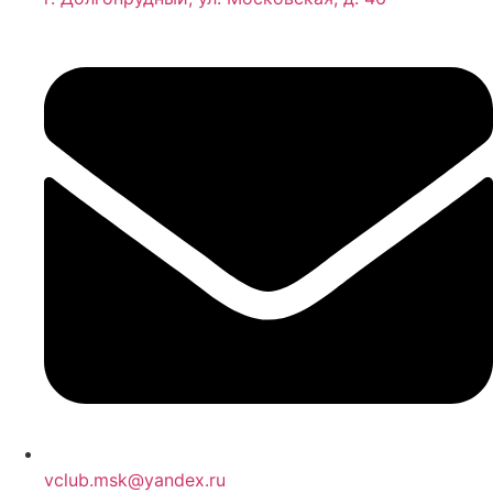
Ремонт топливной системы Вольво
Ремонт топливной аппаратуры дизельных двигателей
Вольво
Ремонт системы охлаждения двигателя Volvo
Ремонт радиатора охлаждения Вольво
Ремонт предпускового обогревателя автомобиля Volvo
Ремонт масляного насоса Volvo
Ремонт инжектора автомобиля Вольво
Ремонт и чистка форсунок автомобиля Volvo
Ремонт блока цилиндров двигателя автомобиля Volvo
Ремонт актуатора турбины Вольво
Промывка систем автомобиля Volvo
Капитальный ремонт двигателя Вольво
Защита картера двигателя Вольво
vclub.msk@yandex.ru