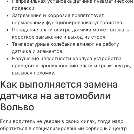
Неправильная установка датчика пневматической
Промывка топливной системы дизеля Вольво
подвески.
Промывка топливной системы автомобиля Volvo
Загрязнения и коррозия препятствует
нормальному функционированию устройства.
Промывка системы охлаждения автомобиля Volvo
Попадание влаги внутрь датчика может вызвать
Промывка радиаторов автомобиля Volvo
короткое замыкание и выход из строя.
Проверка уровня жидкостей автомобиля Volvo
Температурные колебания влияют на работу
датчика и элементов.
Проверка аккумуляторной батареи авто Volvo
Нарушение целостности корпуса устройства
Чистка клапана ЕГР автомобиля Volvo
приводит к проникновению влаги и грязи внутрь,
Чистка испарителя кондиционера автомобиля Volvo
вызывая поломку.
Как выполняется замена
Чистка ЕГР автомобиля Volvo
Чистка дроссельной заслонки автомобиля Volvo
датчика на автомобили
Чистка автомобильного кондиционера Вольво
Вольво
Зарядка АКБ автомобиля Volvo
Если водитель не уверен в своих силах, тогда надо
Замена цепи ГРМ автомобиля Volvo
обратиться в специализированный сервисный центр
3амена фильтров автомобиля Volvo