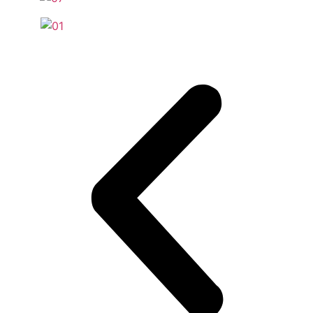
Проверка аккумуляторной батареи авто Volvo
Чистка клапана ЕГР автомобиля Volvo
Чистка испарителя кондиционера автомобиля Volvo
Чистка ЕГР автомобиля Volvo
Чистка дроссельной заслонки автомобиля Volvo
Чистка автомобильного кондиционера Вольво
Зарядка АКБ автомобиля Volvo
Замена цепи ГРМ автомобиля Volvo
3амена фильтров автомобиля Volvo
Замена фильтра АКПП автомобиля Volvo
Замена топливного фильтра автомобиля Volvo
Замена системы вентиляции картерных газов
автомобиля Volvo
Замена свечей зажигания автомобиля Volvo