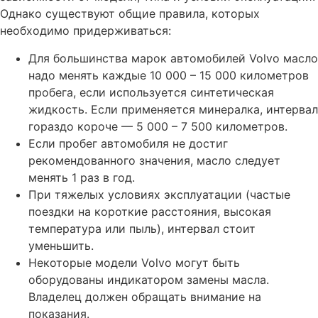
Однако существуют общие правила, которых
Диагностика, ремонт проводки Вольво
необходимо придерживаться:
Замена турбины двигателя Вольво
Для большинства марок автомобилей Volvo масло
Замена свечей накаливания на дизеле Вольво
надо менять каждые 10 000 – 15 000 километров
Замена сальника распредвала Вольво
пробега, если используется синтетическая
жидкость. Если применяется минералка, интервал
Замена сальника привода Вольво
гораздо короче — 5 000 – 7 500 километров.
Замена сальника коленвала Вольво
Если пробег автомобиля не достиг
рекомендованного значения, масло следует
Замена ремня ГРМ Вольво
менять 1 раз в год.
Замена распредвала автомобиля Вольво
При тяжелых условиях эксплуатации (частые
Замена радиатора системы охлаждения Вольво
поездки на короткие расстояния, высокая
температура или пыль), интервал стоит
Замена прокладок свечных колодцев Вольво
уменьшить.
Замена прокладки клапанной крышки Вольво
Некоторые модели Volvo могут быть
Замена прокладки ГБЦ на Вольво
оборудованы индикатором замены масла.
Владелец должен обращать внимание на
Замена поршневых колец двигателя Вольво
показания.