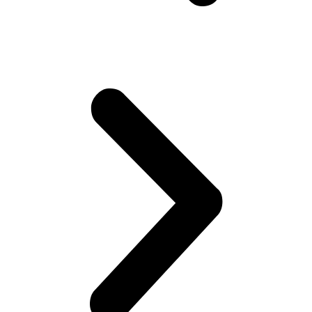
Замена салонного фильтра автомобиля Volvo
Замена сажевого фильтра автомобиля Volvo
Замена ролика натяжителя приводного ремня
автомобиля Volvo
Замена ремня ГРМ автомобиля Volvo
Замена прокладки поддона двигателя автомобиля Volvo
Замена приводного ремня автомобиля Volvo
Замена помпы водяного насоса автомобиля Volvo
Замена масляного фильтра автомобиля Volvo
Ремонт предпускового подогревателя Вольво
Диагностика полного привода автомобиля Вольво
Диагностика и ремонт электрики автомобиля Volvo
Диагностика авто Вольво перед покупкой
Замена радиатора кондиционера автомобиля Volvo