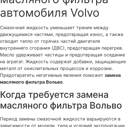
Ремонт приборной панели Вольво
автомобиля Volvo
Ремонт блока управления люком и панорамной крышей
Вольво
Смазочная жидкость уменьшает трение между
Ремонт центрального замка, системы
движущимися частями, предотвращая износ, а также
централизованного запирания автомобиля Вольво
отводит тепло от горячих частей двигателя
Ремонт блока управления вентилятором охлаждения
внутреннего сгорания (ДВС), предотвращая перегрев.
двигателя Вольво
Масло удерживает частицы и предотвращая оседание
Ремонт блока управления и насоса Haldex Вольво
на агрегат. Жидкость содержат добавки, защищающие
металл от окислительных процессов и коррозии.
Диагностика и ремонт системы полного привода Вольво
Предотвратить негативные явления поможет
замена
Ремонт электронных блоков ABS Вольво
масляного фильтра Вольво
.
Диагностика систем ABS и DSTC Вольво
Когда требуется замена
Поиск утечки тока, произвольный разряд аккумулятора
Вольво
масляного фильтра Вольво
Клонирование, прошивка и ремонт блоков управления
Вольво
Период замены смазочной жидкости варьируются в
зависимости от модели, типа и условий эксплуатации.
Диагностика CAN шины для Вольво