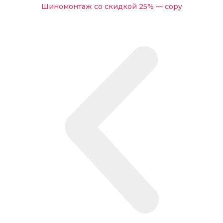
Замена масла в МКПП автомобиля Volvo
Шиномонтаж со скидкой 25% — copy
Замена масла в коробке Powershift автомобиля Volvo
Замена масла в дифференциале автомобиля Volvo
Замена масла в двигателе автомобиля Вольво
Замена масла в ГУР автомобиля Volvo
Замена масла в АКПП автомобиля Volvo
Замена жидкости сцепления Volvo
Замена воздушного фильтра Volvo
Дезинфекция кондиционера Volvo
Антибактериальная обработка системы
кондиционирования Вольво
Восстановление работоспособности системы зарядки
аккумулятора Volvo
Установка и настройка дополнительного оборудования
для Вольво