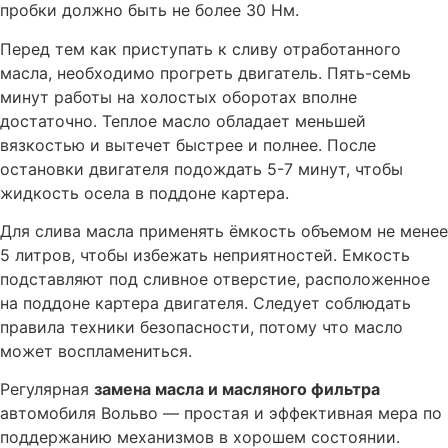
Чип-тюнинг двигателя Вольво фирменными прошивками
пробки должно быть не более 30 Нм.
Установка графических (TFT) панелей для Вольво под
Перед тем как приступать к сливу отработанного
ключ
масла, необходимо прогреть двигатель. Пять-семь
Отключение автонейтрали на автомобиле Вольво
минут работы на холостых оборотах вполне
достаточно. Теплое масло обладает меньшей
Активация ограничителя (лимитера) скорости Вольво
вязкостью и вытечет быстрее и полнее. После
Дистанционный запуск двигателя Вольво или Webasto
остановки двигателя подождать 5-7 минут, чтобы
штатным ключом – с 2012 модельного года
жидкость осела в поддоне картера.
Прошивка блоков Вольво
Для слива масла применять ёмкость объемом не менее
Решаем проблему с работой Volvo on Call на Android
5 литров, чтобы избежать неприятностей. Емкость
Решение проблемы с ошибкой ECM-P155168 по
подставляют под сливное отверстие, расположенное
форсункам
на поддоне картера двигателя. Следует соблюдать
Устраняем ошибку ECM-P200000
правила техники безопасности, потому что масло
может воспламениться.
Программирование ключа Вольво (Volvo)
Регулярная
замена масла и масляного фильтра
Замена заднего сальника коленвала Вольво
автомобиля Вольво — простая и эффективная мера по
Замена заднего сайлентблока автомобиля Вольво
поддержанию механизмов в хорошем состоянии.