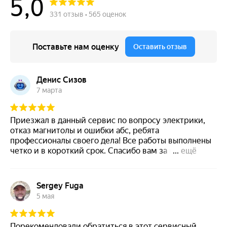
подогревателем кислородного датчика или лямбда зонда
Что делать если на Вольво селектор АКПП требует
обслуживания
Установка сидений с вентиляцией на Volvo
Установка активного круиз-контроля Вольво
Установка системы бесключевого доступа на Вольво
Установка камеры заднего вида на Вольво
Все что нужно знать про регламент ТО Вольво
5 простых правил по замене масла в двигателе Вольво
Когда пора менять ремень ГРМ на Вольво
Почему Вольво гудит?! ТОП 7 причин шума
Прошивка блока DEM (управление Haldex) автомобиля
Volvo
Прошивка блока REM (задний электронный модуль)
автомобиля Volvo