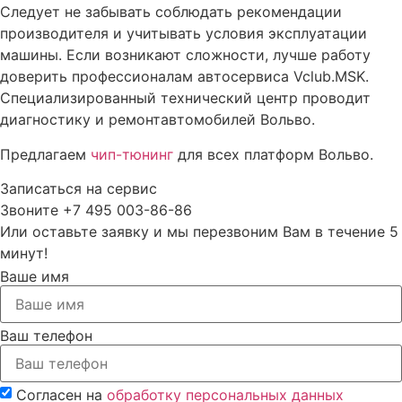
Замена двигателя
Следует не забывать соблюдать рекомендации
производителя и учитывать условия эксплуатации
Замена головки блока цилиндров (ГЕЦ)
машины. Если возникают сложности, лучше работу
Замена гидрокомпенсаторов автомобиля Вольво
доверить профессионалам автосервиса Vclub.MSK.
Специализированный технический центр проводит
Замена вкладышей коленвала Вольво (Volvo) в Москве
диагностику и ремонтавтомобилей Вольво.
Диагностика турбины двигателя Вольво
Предлагаем
чип-тюнинг
для всех платформ Вольво.
Диагностика двигателя Вольво (Volvo) в Москве
Отключение системы Start/Stop Вольво
Записаться на сервис
Звоните +7 495 003-86-86
Активация штатной навигации Вольво с пробками (TMC)
Или оставьте заявку и мы перезвоним Вам в течение 5
и отображением информации на приборной панели
минут!
Ваше имя
Ваш телефон
Согласен на
обработку персональных данных