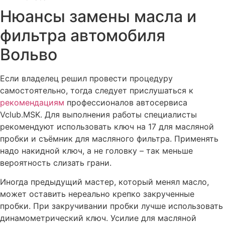
Замена поршневой группы автомобиля Вольво
Нюансы замены масла и
Замена подушек двигателя Вольво
фильтра автомобиля
Замена поддона картера двигателя Вольво
Вольво
Замена переднего сальника коленвала Вольво
Замена опор (подушек) двигателя Вольво
Если владелец решил провести процедуру
Замена ремня ГРМ Вольво
самостоятельно, тогда следует прислушаться к
рекомендациям
профессионалов автосервиса
Замена коленчатого вала двигателя автомобиля Volvo
Vclub.MSK. Для выполнения работы специалисты
Замена клапанов двигателя Вольво с притиркой
рекомендуют использовать ключ на 17 для масляной
Замена клапанной крышки автомобиля Вольво
пробки и съёмник для масляного фильтра. Применять
надо накидной ключ, а не головку – так меньше
Замена вентиляции ДВС на Вольво
вероятность слизать грани.
Перевод параметров автомобиля Вольво в европейский
стандарт
Иногда предыдущий мастер, который менял масло,
может оставить нереально крепко закрученные
Активация круиз-контроля Volvo
пробки. При закручивании пробки лучше использовать
Отключение датчика контроля АКБ Вольво
динамометрический ключ. Усилие для масляной